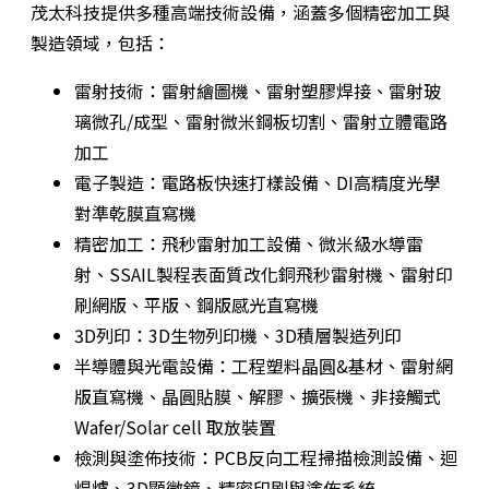
茂太科技提供多種高端技術設備，涵蓋多個精密加工與
製造領域，包括：
雷射技術：雷射繪圖機、雷射塑膠焊接、雷射玻
璃微孔/成型、雷射微米鋼板切割、雷射立體電路
加工
電子製造：電路板快速打樣設備、DI高精度光學
對準乾膜直寫機
精密加工：飛秒雷射加工設備、微米級水導雷
射、SSAIL製程表面質改化銅飛秒雷射機、雷射印
刷網版、平版、鋼版感光直寫機
3D列印：3D生物列印機、3D積層製造列印
半導體與光電設備：工程塑料晶圓&基材、雷射網
版直寫機、晶圓貼膜、解膠、擴張機、非接觸式
Wafer/Solar cell 取放裝置
檢測與塗佈技術：PCB反向工程掃描檢測設備、迴
焊爐、3D顯微鏡、精密印刷與塗佈系統